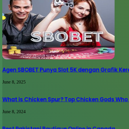
Agen SBOBET Punya Slot 5K dengan Grafik Ker
June 8, 2025
What is Chicken Spur? Top Chicken Gods Who
June 8, 2024
Best Pakistani Boutique Online in Canada