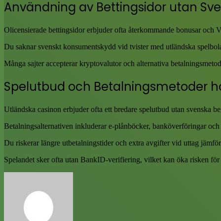
Användning av Bettingsidor utan Sve
Olicensierade bettingsidor erbjuder ofta återkommande bonusar och VI
Du saknar svenskt konsumentskydd vid tvister med utländska spelbolag
Många sajter accepterar kryptovalutor och alternativa betalningsmetode
Spelutbud och Betalningsmetoder ho
Utländska casinon erbjuder ofta ett bredare spelutbud utan svenska be
Betalningsalternativen inkluderar e-plånböcker, banköverföringar och 
Du riskerar längre utbetalningstider och extra avgifter vid uttag jämfö
Spelandet sker ofta utan BankID-verifiering, vilket kan öka risken för 