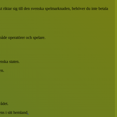
t riktar sig till den svenska spelmarknaden, behöver du inte betala
 både operatörer och spelare.
enska staten.
en.
rådet.
ens i sitt hemland
.