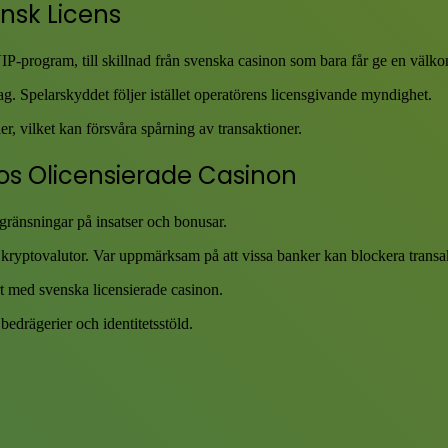
nsk Licens
P-program, till skillnad från svenska casinon som bara får ge en välk
. Spelarskyddet följer istället operatörens licensgivande myndighet.
r, vilket kan försvåra spårning av transaktioner.
s Olicensierade Casinon
gränsningar på insatser och bonusar.
kryptovalutor. Var uppmärksam på att vissa banker kan blockera transakt
rt med svenska licensierade casinon.
bedrägerier och identitetsstöld.