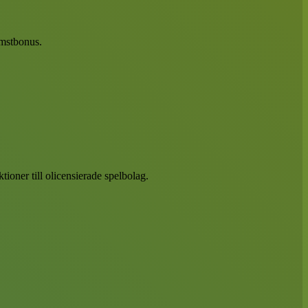
omstbonus.
ioner till olicensierade spelbolag.