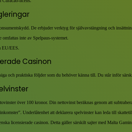
n Curacao-licens.
leringar
 konsumentskydd. De erbjuder verktyg för självavstängning och insättnin
e omfattas inte av Spelpaus-systemet.
nom EU/EES.
ierade Casinon
iga och praktiska följder som du behöver känna till. Du står inför särsk
lvinster
vinster över 100 kronor. Din nettovinst beräknas genom att subtrahera 
komster”. Underlåtenhet att deklarera spelvinster kan leda till skattetil
nska licensierade casinon. Detta gäller särskilt sajter med Malta Gamin