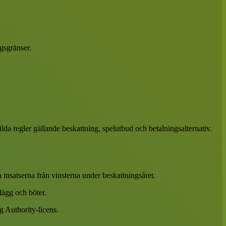
gsgränser.
ilda regler gällande beskattning, spelutbud och betalningsalternativ.
insatserna från vinsterna under beskattningsåret.
lägg och böter.
g Authority-licens.