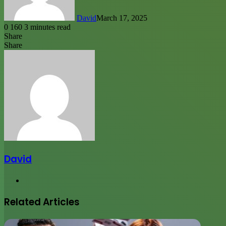
David
March 17, 2025
0
160
3 minutes read
Share
Facebook
X
LinkedIn
Tumblr
Pinterest
Reddit
Messenger
Messenger
WhatsApp
Share
Share
via
Facebook
X
LinkedIn
Tumblr
Pinterest
Reddit
Share
Email
via
Email
David
Website
Related Articles