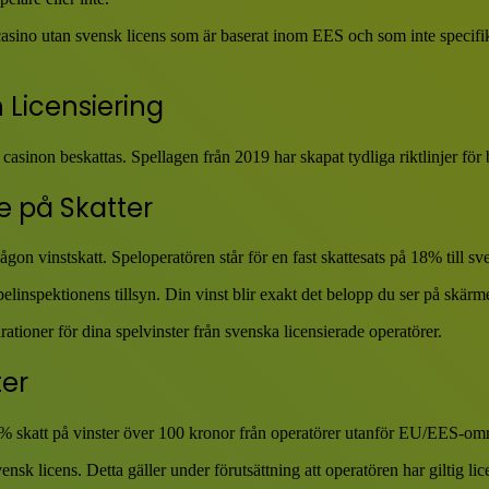
t casino utan svensk licens som är baserat inom EES och som inte specifik
Licensiering
 casinon beskattas. Spellagen från 2019 har skapat tydliga riktlinjer för
e på Skatter
gon vinstskatt. Speloperatören står för en fast skattesats på 18% till sv
pelinspektionens tillsyn. Din vinst blir exakt det belopp du ser på skärm
ationer för dina spelvinster från svenska licensierade operatörer.
ter
30% skatt på vinster över 100 kronor från operatörer utanför EU/EES-om
k licens. Detta gäller under förutsättning att operatören har giltig lic