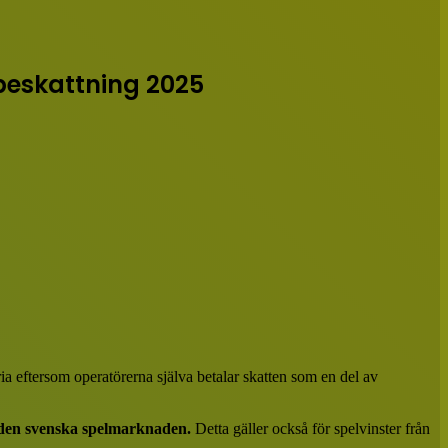
r beskattning 2025
ria eftersom operatörerna själva betalar skatten som en del av
ll den svenska spelmarknaden.
Detta gäller också för spelvinster från