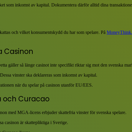
erket som inkomst av kapital. Dokumentera därför alltid dina transaktion
eskattas och vilket konsumentskydd du har som spelare. På
MoneyThink.
ka Casinon
tta gäller så länge casinot inte specifikt riktar sig mot den svenska m
Dessa vinster ska deklareras som inkomst av kapital.
rationen när du spelar på casinon utanför EU/EES.
ta och Curacao
n med MGA-licens erbjuder skattefria vinster för svenska spelare.
 casinon är skattepliktiga i Sverige.