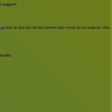
er noggrant.
org
kan du läsa mer om hur casinon utan svensk licens fungerar, vilka
arknaden
.