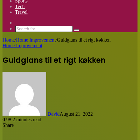
Sports
Tech
Travel
Switch
skin
Search
for
Home
/
Home Improvement
/
Guldglans til et rigt køkken
Home Improvement
Guldglans til et rigt køkken
David
August 21, 2022
0
98
2 minutes read
Share
Facebook
X
LinkedIn
Tumblr
Pinterest
Reddit
Messenger
Messenger
WhatsApp
Share
via