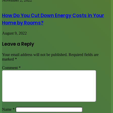
November 2, 2022
How Do You Cut Down Energy Costs in Your
Home by Rooms?
August 9, 2022
Leave a Reply
Your email address will not be published.
Required fields are
marked
*
Comment
*
Name
*