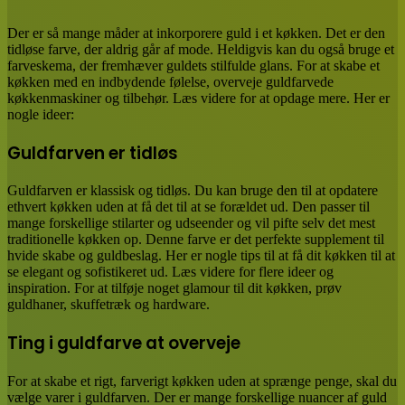
Email
Der er så mange måder at inkorporere guld i et køkken. Det er den
tidløse farve, der aldrig går af mode. Heldigvis kan du også bruge et
farveskema, der fremhæver guldets stilfulde glans. For at skabe et
køkken med en indbydende følelse, overveje guldfarvede
køkkenmaskiner og tilbehør. Læs videre for at opdage mere. Her er
nogle ideer:
Guldfarven er tidløs
Guldfarven er klassisk og tidløs. Du kan bruge den til at opdatere
ethvert køkken uden at få det til at se forældet ud. Den passer til
mange forskellige stilarter og udseender og vil pifte selv det mest
traditionelle køkken op. Denne farve er det perfekte supplement til
hvide skabe og guldbeslag. Her er nogle tips til at få dit køkken til at
se elegant og sofistikeret ud. Læs videre for flere ideer og
inspiration. For at tilføje noget glamour til dit køkken, prøv
guldhaner, skuffetræk og hardware.
Ting i guldfarve at overveje
For at skabe et rigt, farverigt køkken uden at sprænge penge, skal du
vælge varer i guldfarven. Der er mange forskellige nuancer af guld