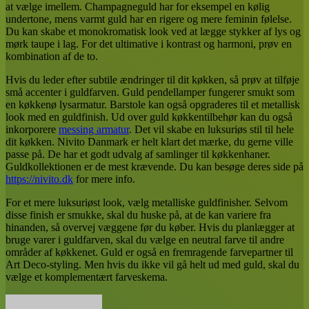
at vælge imellem. Champagneguld har for eksempel en kølig
undertone, mens varmt guld har en rigere og mere feminin følelse.
Du kan skabe et monokromatisk look ved at lægge stykker af lys og
mørk taupe i lag. For det ultimative i kontrast og harmoni, prøv en
kombination af de to.
Hvis du leder efter subtile ændringer til dit køkken, så prøv at tilføje
små accenter i guldfarven. Guld pendellamper fungerer smukt som
en køkkenø lysarmatur. Barstole kan også opgraderes til et metallisk
look med en guldfinish. Ud over guld køkkentilbehør kan du også
inkorporere
messing armatur
. Det vil skabe en luksuriøs stil til hele
dit køkken. Nivito Danmark er helt klart det mærke, du gerne ville
passe på. De har et godt udvalg af samlinger til køkkenhaner.
Guldkollektionen er de mest krævende. Du kan besøge deres side på
https://nivito.dk
for mere info.
For et mere luksuriøst look, vælg metalliske guldfinisher. Selvom
disse finish er smukke, skal du huske på, at de kan variere fra
hinanden, så overvej væggene før du køber. Hvis du planlægger at
bruge varer i guldfarven, skal du vælge en neutral farve til andre
områder af køkkenet. Guld er også en fremragende farvepartner til
Art Deco-styling. Men hvis du ikke vil gå helt ud med guld, skal du
vælge et komplementært farveskema.