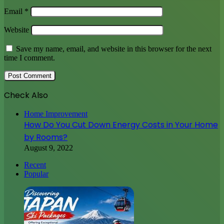
Email
*
Website
Save my name, email, and website in this browser for the next
time I comment.
Check Also
Close
Home Improvement
How Do You Cut Down Energy Costs in Your Home
by Rooms?
August 9, 2022
Recent
Popular