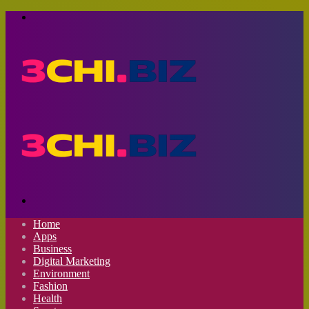
Menu
Search
for
Home
Apps
Business
Digital Marketing
Environment
Fashion
Health